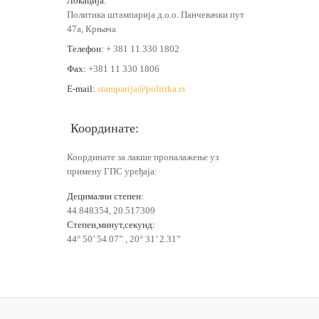
Локација:
Политика штампарија д.o.o. Панчевачки пут
47а, Крњача
Tелефон:
+ 381 11 330 1802
Фах:
+381 11 330 1806
E-mail:
stamparija@politika.rs
Координате:
Координате за лакше проналажење уз
примену ГПС уређаја:
Децимални степен:
44.848354, 20.517309
Степен,минут,секунд:
44° 50’ 54.07” , 20° 31’ 2.31”