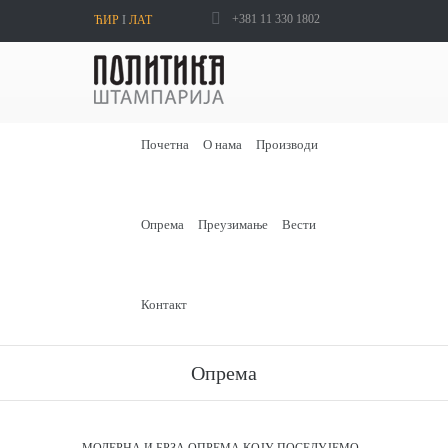
+381 11 330 1802
ЋИР
I
ЛАТ
Почетна
О нама
Производи
Опрема
Преузимање
Вести
Контакт
Опрема