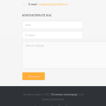
E-mail:
stamparija@politika.rs
КОНТАКТИРАЈТЕ НАС
Ауторска права © 2013
Политика штампарија
. Сва
права резервисана.