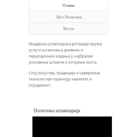
О нама
Лист Политика
Вести
Модерна штампарска ротација пружа
услуге штампања дневних и
периодичних издања у најбржим
роковима штампе и отпреме листа.
Спој искуства, традиције и савермене
технологије гарантују квалитет и
поузданост.
Политика штампарија