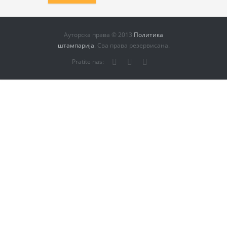
Ауторска права © 2013
Политика
штампарија
. Сва права резервисана.
Pratite nas: