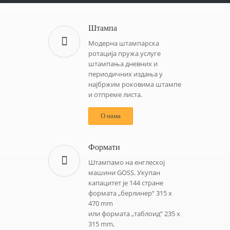
Штампа
Модерна штампарска
ротација пружа услуге
штампања дневних и
периодичних издања у
најбржим роковима штампе
и отпреме листа.
О нама
Формати
Штампамо на енглеској
машини GOSS. Укупан
капацитет је 144 стране
формата „берлинер“ 315 x
470 mm
или формата „таблоид“ 235 x
315 mm,