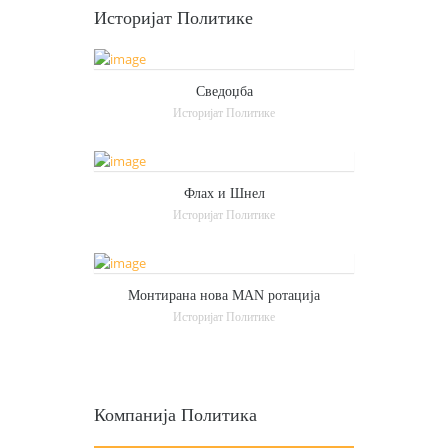
Историјат Политике
Сведоџба
Историјат Политике
Флах и Шнел
Историјат Политике
Монтирана нова МАN ротација
Историјат Политике
Компанија Политика