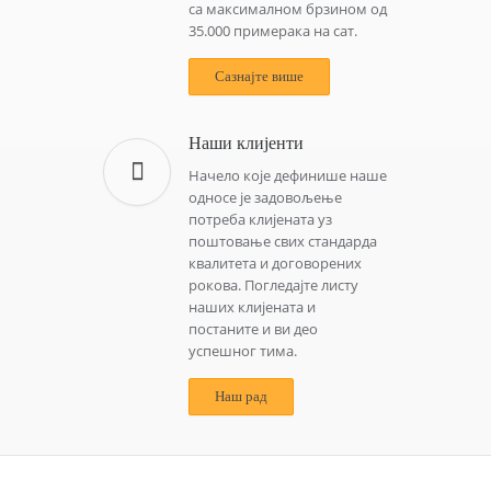
са максималном брзином од
35.000 примерака на сат.
Сазнајте више
Наши клијенти
Начело које дефинише наше
односе је задовољење
потреба клијената уз
поштовање свих стандарда
квалитета и договорених
рокова. Погледајте листу
наших клијената и
постаните и ви део
успешног тима.
Наш рад