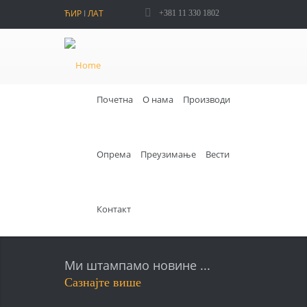
ЋИР
I
ЛАТ
+381 11 330 1802
Почетна
О нама
Производи
Опрема
Преузимање
Вести
Контакт
Ми штампамо новине ...
Сазнајте више